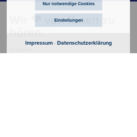
Nur notwendige Cookies
Wir ❤ von Ihnen zu
Einstellungen
hören.
Impressum
·
Datenschutzerklärung
Vorname
Nachname
PLZ
*
Land
*