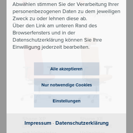
SH 2745
SH 2785
Abwählen stimmen Sie der Verarbeitung Ihrer
personenbezogenen Daten zu dem jeweiligen
Konfigurieren
Konfigurieren
Zweck zu oder lehnen diese ab.
Über den Link am unteren Rand des
Browserfensters und in der
Datenschutzerklärung können Sie Ihre
Einwilligung jederzeit bearbeiten.
Alle akzeptieren
Nur notwendige Cookies
Einstellungen
Shape XP
Shape XE
Impressum
·
Datenschutzerklärung
Drehstuhl
Drehstuhl mit
mit Vollpolster-
Vollpolster-