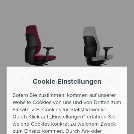
Cookie-Einstellungen
Sofern Sie zustimmen, kommen auf unserer
Shape comfort
Shape comfort
Website Cookies von uns und von Dritten zum
XT
XT2
Einsatz. Z.B. Cookies für Statistikzwecke.
Drehstuhl
Drehstuhl
Durch Klick auf „Einstellungen“ erfahren Sie
mit Polster-
mit Polster-
welche Cookies konkret zu welchem Zweck
Rückenlehne
Rückenlehne
zum Einsatz kommen. Durch An- oder