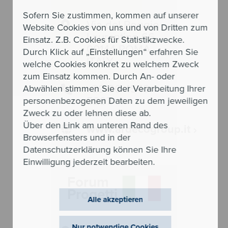
Sofern Sie zustimmen, kommen auf unserer
Via del Poggio
Website Cookies von uns und von Dritten zum
Laurentino 66
Einsatz. Z.B. Cookies für Statistikzwecke.
00144 ROMA
Durch Klick auf „Einstellungen“ erfahren Sie
ITALY
welche Cookies konkret zu welchem Zweck
zum Einsatz kommen. Durch An- oder
+39 06 4543
Abwählen stimmen Sie der Verarbeitung Ihrer
5297
personenbezogenen Daten zu dem jeweiligen
Zweck zu oder lehnen diese ab.
Über den Link am unteren Rand des
www.ardecogroup.it
Browserfensters und in der
Datenschutzerklärung können Sie Ihre
Einwilligung jederzeit bearbeiten.
Forum
Progetti
Alle akzeptieren
Nur notwendige Cookies