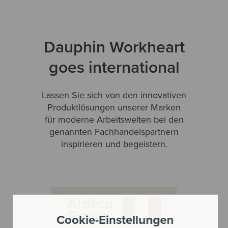
Dauphin Workheart
goes international
Lassen Sie sich von den innovativen
Produktlösungen unserer Marken
für moderne Arbeitswelten bei den
genannten Fachhandelspartnern
inspirieren und begeistern.
Ardeco
Group
Cookie-Einstellungen