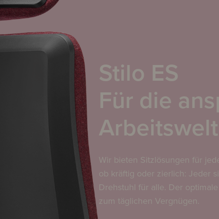
Stilo ES
Für die ans
Arbeitswelt
Wir bieten Sitzlösungen für jed
ob kräftig oder zierlich: Jeder s
Drehstuhl für alle. Der optima
zum täglichen Vergnügen.