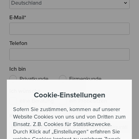
E-Mail
*
Telefon
Ich bin
Privatkunde
Firmenkunde
Ich wünsche
Cookie-Einstellungen
eine Beratung
ein Probesitzen
Sofern Sie zustimmen, kommen auf unserer
Konfiguration
Website Cookies von uns und von Dritten zum
Einsatz. Z.B. Cookies für Statistikzwecke.
Durch Klick auf „Einstellungen“ erfahren Sie