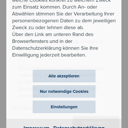
welche Cookies konkret zu welchem Zweck
Kommentar
zum Einsatz kommen. Durch An- oder
Abwählen stimmen Sie der Verarbeitung Ihrer
personenbezogenen Daten zu dem jeweiligen
Zweck zu oder lehnen diese ab.
Über den Link am unteren Rand des
Browserfensters und in der
Die
Datenschutzerklärung
habe ich
Datenschutzerklärung können Sie Ihre
gelesen und den Inhalt zur Kenntnis
Einwilligung jederzeit bearbeiten.
genommen.
*
Mit der Weitergabe meiner Daten, falls
notwendig, an Ihren örtlich jeweils
Alle akzeptieren
zuständigen Fachhandelspartner zur
Bearbeitung meiner Anfrage bin ich
Nur notwendige Cookies
einverstanden.
*
Einstellungen
* Pflichtfeld
Absenden