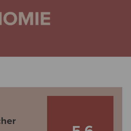
cher
5,6-