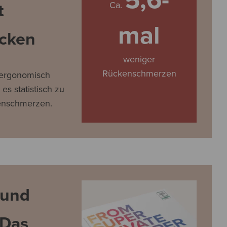
t
Ca.
mal
cken
weniger
Rückenschmerzen
 ergonomisch
 es statistisch zu
enschmerzen.
 und
 Das