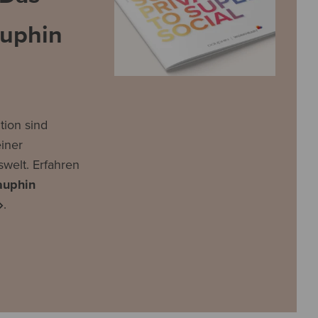
uphin
ion sind
iner
swelt. Erfahren
auphin
.