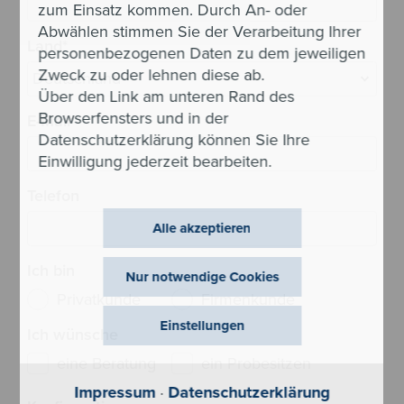
zum Einsatz kommen. Durch An- oder
Abwählen stimmen Sie der Verarbeitung Ihrer
Land
*
personenbezogenen Daten zu dem jeweiligen
Zweck zu oder lehnen diese ab.
Über den Link am unteren Rand des
Browserfensters und in der
E-Mail
*
Datenschutzerklärung können Sie Ihre
Einwilligung jederzeit bearbeiten.
Telefon
Alle akzeptieren
Ich bin
Nur notwendige Cookies
Privatkunde
Firmenkunde
Einstellungen
Ich wünsche
eine Beratung
ein Probesitzen
Impressum
·
Datenschutzerklärung