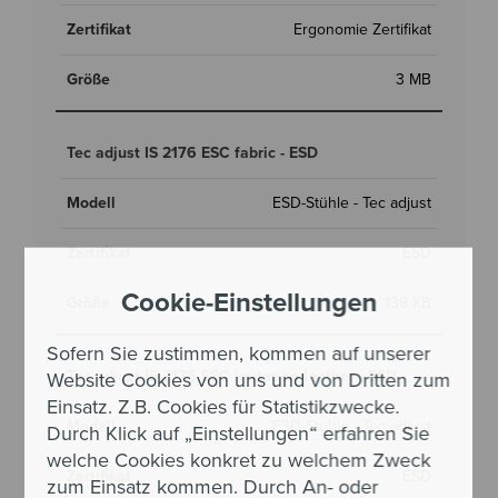
Ergonomie Zertifikat
3 MB
Tec adjust IS 2176 ESC fabric - ESD
ESD-Stühle - Tec adjust
ESD
Cookie-Einstellungen
138 KB
Sofern Sie zustimmen, kommen auf unserer
Tec adjust IS 2176 ESC imitation leather - ESD
Website Cookies von uns und von Dritten zum
Einsatz. Z.B. Cookies für Statistikzwecke.
ESD-Stühle - Tec adjust
Durch Klick auf „Einstellungen“ erfahren Sie
welche Cookies konkret zu welchem Zweck
ESD
zum Einsatz kommen. Durch An- oder