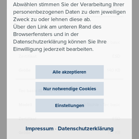
Abwählen stimmen Sie der Verarbeitung Ihrer
138 KB
personenbezogenen Daten zu dem jeweiligen
Zweck zu oder lehnen diese ab.
Über den Link am unteren Rand des
Tec basic IS 1987 CLC PU - ESD
Browserfensters und in der
Datenschutzerklärung können Sie Ihre
ESD-Stühle - Tec basic
Einwilligung jederzeit bearbeiten.
ESD
140 KB
Alle akzeptieren
Nur notwendige Cookies
Tec basic IS 1987 ESC PU - ESD
ESD-Stühle - Tec basic
Einstellungen
ESD
Impressum
·
Datenschutzerklärung
137 KB