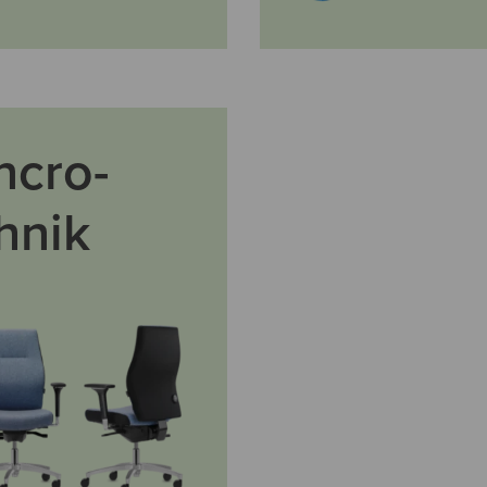
ncro-
hnik