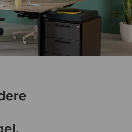
dere
el.